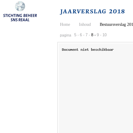
Home
Inhoud
Bestuursverslag 20
5 -
6 -
7 -
8 -
9 -
10
pagina